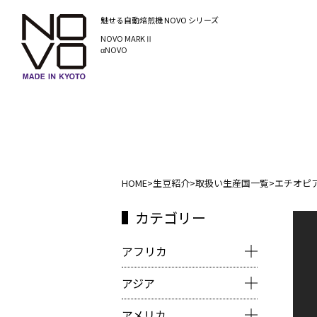
魅せる自動焙煎機
NOVO シリーズ
NOVO MARKⅡ
αNOVO
HOME
>
生豆紹介
>
取扱い生産国一覧
>
エチオピ
カテゴリー
アフリカ
アジア
アメリカ