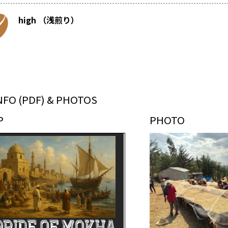
high （浅煎り）
NFO (PDF) & PHOTOS
P
PHOTO