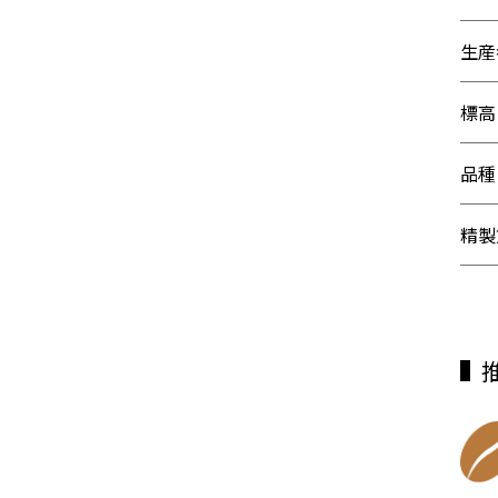
生産
標高
品種
精製