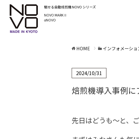
魅せる自動焙煎機
NOVO シリーズ
NOVO MARKⅡ
αNOVO
HOME
インフォメーショ
2024/10/31
焙煎機導入事例に
先日はどうも～と、