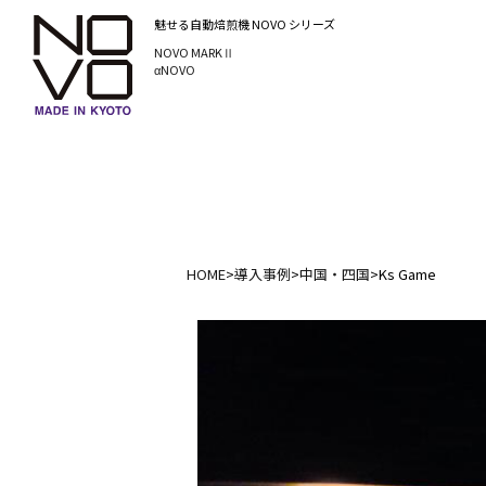
魅せる自動焙煎機
NOVO シリーズ
NOVO MARKⅡ
αNOVO
HOME
>
導入事例
>
中国・四国
>
Ks Game