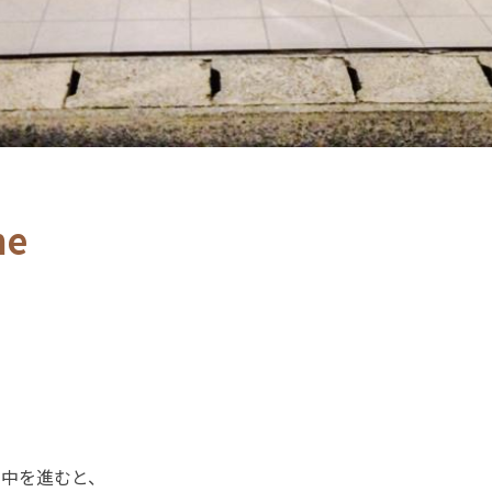
me
。
の中を進むと、