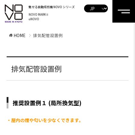
魅せる自動焙煎機
NOVO シリーズ
NOVO MARKⅡ
αNOVO
HOME
排気配管設置例
排気配管設置例
推奨設置例１ (局所換気型)
・屋内の煙や匂いを少なくできます。