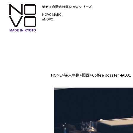
魅せる自動焙煎機
NOVO シリーズ
NOVO MARKⅡ
αNOVO
HOME
>
導入事例
>
関西
>
Coffee Roaster 4ADJ1