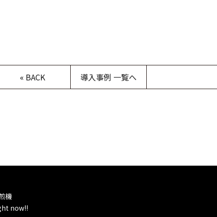
«
BACK
導入事例 一覧へ
煎機
ght now!!