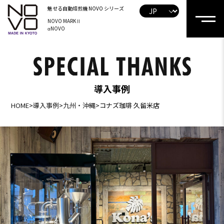
魅せる自動焙煎機
NOVO シリーズ
NOVO MARKⅡ
αNOVO
導入事例
HOME
>
導入事例
>
九州・沖縄
>
コナズ珈琲 久留米店