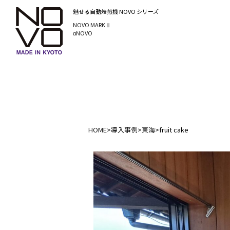
魅せる自動焙煎機
NOVO シリーズ
NOVO MARKⅡ
αNOVO
HOME
>
導入事例
>
東海
>
fruit cake