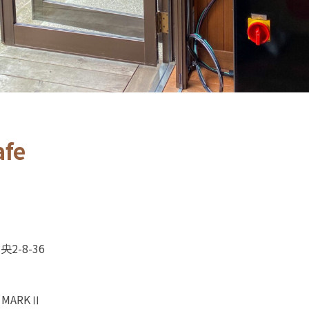
afe
2-8-36
MARKⅡ