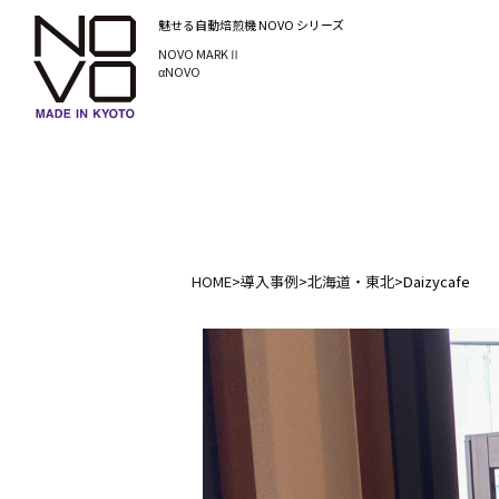
魅せる自動焙煎機
NOVO シリーズ
NOVO MARKⅡ
αNOVO
HOME
>
導入事例
>
北海道・東北
>
Daizycafe